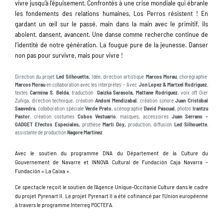
vivre jusqu’à l’épuisement. Confrontés à une crise mondiale qui ébranle
les fondements des relations humaines, Los Perros résistent ! En
gardant un œil sur le passé, main dans la main avec le primitif, ils
aboient, dansent, avancent. Une danse comme recherche continue de
l’identité de notre génération. La fougue pure de la jeunesse. Danser
non pas pour survivre, mais pour vivre !
Direction du projet
Led Silhouette,
Idée, direction artistique
Marcos Morau
, chorégraphie
Marcos Morau
en collaboration avec les interprètes – Avec
Jon Lopez & Martxel Rodriguez
,
textes
Carmina S. Belda
, traduction
Gaizka Sarasola, Mattane Rodriguez
, voix off Oier
Zuñiga, direction technique, création
Andoni Mendizabal
, création sonore
Juan Cristóbal
Saavedra
, collaboration spéciale
Verde Prato
, scénographie
David Pascual
, photos
Irantzu
Pastor
, création costumes
Cobos Vestuario
, masques, accessoires
Juan Serrano
–
GADGET Efectos Especiales,
prothèse
Martí Doy,
production, diffusion
Led Silhouette
,
assistante de production
Nagore Martinez
.
Avec le soutien du programme DNA du Département de la Culture du
Gouvernement de Navarre et INNOVA Cultural de Fundación Caja Navarra –
Fundación « La Caixa ».
Ce spectacle reçoit le soutien de l’Agence Unique-Occitanie Culture dans le cadre
du projet Pyrenart II. Le projet Pyrenart II a été cofinancé par l’Union européenne
à travers le programme Interreg POCTEFA.