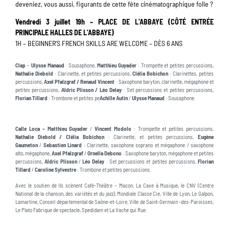
deveniez, vous aussi, figurants de cette fête cinématographique folle ?
Vendredi 3 juillet 19h – PLACE DE L’ABBAYE (CÔTÉ ENTRÉE
PRINCIPALE HALLES DE L’ABBAYE)
1H – BEGINNER’S FRENCH SKILLS ARE WELCOME – DÈS 6 ANS
Clap
–
Ulysse Manaud
: Sousaphone,
Matthieu Guyader
: Trompette et petites percussions,
Nathalie Diebold
: Clarinette, et petites percussions,
Clélia Bobichon
: Clarinettes, petites
percussions,
Axel Pfalzgraf / Renaud Vincent
: Saxophone baryton, clarinette, mégaphone et
petites percussions,
Aldric Plisson / Léo Delay
: Set percussions et petites percussions,
Florian Tillard
: Trombone et petites pe
Achille Autin
/
Ulysse Manaud
: Sousaphone.
Calle Loca –
Matthieu Guyader
/
Vincent Modolo
: Trompette et petites percussions,
Nathalie Diebold / Clélia Bobichon
: Clarinette, et petites percussions,
Eugène
Gaumeton
/
Sebastien Linard
: Clarinette, saxophone soprano et mégaphone / saxophone
alto, mégaphone,
Axel Pfalzgraf
/
Ornella Debono
: Saxophone baryton, mégaphone et petites
percussions,
Aldric Plisson
/
Léo Delay
: Set percussions et petites percussions,
Florian
Tillard
/
Caroline Sylvestre
: Trombone et petites percussions.
Avec le soutien de Ils scènent Café-Théâtre – Macon, La Cave à Musique, le CNV (Centre
National de la chanson, des variétés et du jazz), Mondiale Classe Cie, Ville de Lyon, Le Galpon,
Lamartine, Conseil départemental de Saône-et-Loire, Ville de Saint-Germain -des-Paroisses,
Le Plato Fabrique de spectacle, Spedidam et La Vache qui Rue.