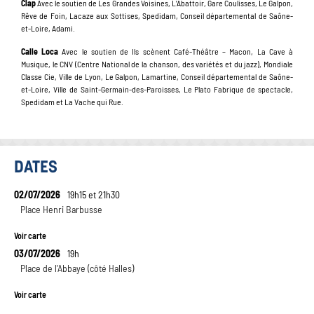
Clap
Avec le soutien de Les Grandes Voisines, L’Abattoir, Gare Coulisses, Le Galpon,
Rêve de Foin, Lacaze aux Sottises, Spedidam, Conseil départemental de Saône-
et-Loire, Adami.
Calle Loca
Avec le soutien de Ils scènent Café-Théâtre – Macon, La Cave à
Musique, le CNV (Centre National de la chanson, des variétés et du jazz), Mondiale
Classe Cie, Ville de Lyon, Le Galpon, Lamartine, Conseil départemental de Saône-
et-Loire, Ville de Saint-Germain-des-Paroisses, Le Plato Fabrique de spectacle,
Spedidam et La Vache qui Rue.
DATES
02/07/2026
19h15 et 21h30
Place Henri Barbusse
Voir carte
03/07/2026
19h
Place de l'Abbaye (côté Halles)
Voir carte