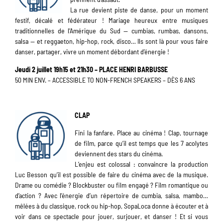
La rue devient piste de danse, pour un moment
festif, décalé et fédérateur ! Mariage heureux entre musiques
traditionnelles de l’Amérique du Sud — cumbias, rumbas, dansons,
salsa — et reggaeton, hip-hop, rock, disco… Ils sont là pour vous faire
danser, partager, vivre un moment débordant d’énergie !
Jeudi 2 juillet 19h15 et 21h30 – PLACE HENRI BARBUSSE
50 MIN ENV. – ACCESSIBLE TO NON-FRENCH SPEAKERS – DÈS 6 ANS
CLAP
Fini la fanfare. Place au cinéma ! Clap, tournage
de film, parce qu’il est temps que les 7 acolytes
deviennent des stars du cinéma.
L’enjeu est colossal : convaincre la production
Luc Besson qu’il est possible de faire du cinéma avec de la musique.
Drame ou comédie ? Blockbuster ou film engagé ? Film romantique ou
d’action ? Avec l’énergie d’un répertoire de cumbia, salsa, mambo…
mêlées à du classique, rock ou hip-hop, SopaLoca donne à écouter et à
voir dans ce spectacle pour jouer, surjouer, et danser ! Et si vous