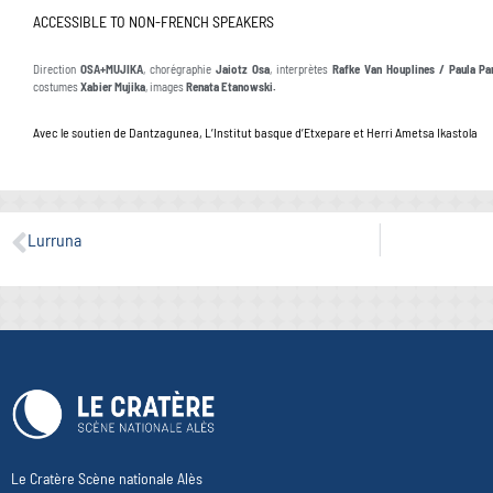
ACCESSIBLE TO NON-FRENCH SPEAKERS
Direction
OSA+MUJIKA
, chorégraphie
Jaiotz Osa
, interprètes
Rafke Van Houplines / Paula Pa
costumes
Xabier Mujika
, images
Renata Etanowski.
Avec le soutien de Dantzagunea, L’Institut basque d’Etxepare et Herri Ametsa Ikastola
Lurruna
Le Cratère Scène nationale Alès