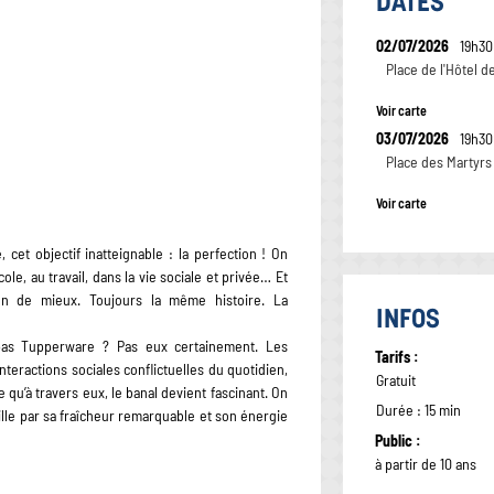
DATES
02/07/2026
19h30
Place de l'Hôtel de
Voir carte
03/07/2026
19h30
Place des Martyrs
Voir carte
 cet objectif inatteignable : la perfection ! On
ole, au travail, dans la vie sociale et privée… Et
un de mieux. Toujours la même histoire. La
INFOS
pas Tupperware ? Pas eux certainement. Les
Tarifs :
nteractions sociales conflictuelles du quotidien,
Gratuit
 qu’à travers eux, le banal devient fascinant. On
Durée : 15 min
eille par sa fraîcheur remarquable et son énergie
Public :
à partir de 10 ans