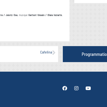
rra / Jaiotz Osa
, musique
Gartxot Unsain / Olaia Inziarte
,
Cafelina
Programmatio