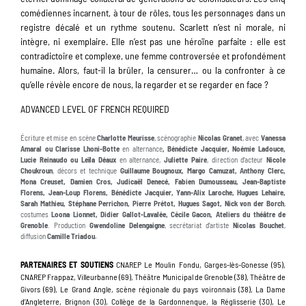
comédiennes incarnent, à tour de rôles, tous les personnages dans un
registre décalé et un rythme soutenu. Scarlett n’est ni morale, ni
intègre, ni exemplaire. Elle n’est pas une héroïne parfaite : elle est
contradictoire et complexe, une femme controversée et profondément
humaine. Alors, faut-il la brûler, la censurer… ou la confronter à ce
qu’elle révèle encore de nous, la regarder et se regarder en face ?
ADVANCED LEVEL OF FRENCH REQUIRED
Écriture et mise en scène
Charlotte Meurisse
, scénographie
Nicolas Granet
, avec
Vanessa
Amaral ou Clarisse Lhoni-Botte
en alternance
, Bénédicte Jacquier, Noémie Ladouce,
Lucie Reinaudo ou Leïla Déaux
en alternance,
Juliette Paire
, direction d’acteur
Nicole
Choukroun
, décors et technique
Guillaume Bougnoux,
Margo Camuzat, Anthony Clerc,
Mona Creuset,
Damien Cros, Judicaël Denecé, Fabien Dumousseau, Jean-Baptiste
Florens, Jean-Loup Florens, Bénédicte Jacquier, Yann-Alix Laroche, Hugues Lehaire,
Sarah Mathieu, Stéphane Perrichon, Pierre Prétot,
Hugues Sagot, Nick von der Borch
,
costumes
Loona Lionnet, Didier Gallot-Lavalée, Cécile Gacon, Ateliers du théâtre de
Grenoble
. Production
Gwendoline Delengaigne
, secrétariat d’artiste
Nicolas Bouchet
,
diffusion
Camille Triadou.
PARTENAIRES ET SOUTIENS
CNAREP Le Moulin Fondu, Garges-lès-Gonesse (95),
CNAREP Frappaz, Villeurbanne (69), Théâtre Municipal de Grenoble (38), Théâtre de
Givors (69), Le Grand Angle, scène régionale du pays voironnais (38), La Dame
d’Angleterre, Brignon (30), Collège de la Gardonnenque, la Réglisserie (30), Le