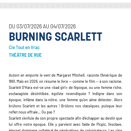
DU 03/07/2026 AU 04/07/2026
BURNING SCARLETT
Cie Tout en Vrac
THÉÂTRE DE RUE
Autant en emporte le vent
de Margaret Mitchell, raconte l’Amérique de
1861. Mais en 2026, on résume le livre — comme le film — à son racisme.
Scarlett O’Hara est-ce une «bad girl» de l’époque, ou une femme riche,
esclavagiste désinhibée, égoïste revendiquée ? Indigne dans son
époque, infâme dans la nôtre, une femme qu’on aime détester. Alors
brûlons Scarlett et les autres ! Brûlons nos classiques, puisque leur
reflet nous effraie… Ou pas ?
Scarlett s’enfuie de son propre spectacle afin d’échapper au destin que
lui offre notre époque. Elle y parvient avec l’aide de Picpic, l’esclave,
éternel dommage collatéral de générations de colonisateurs. Les cinq